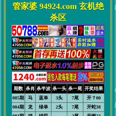
管家婆 94924.com 玄机绝
杀区
期数
杀肖
杀半波
杀一头
杀一尾
开奖结果
085期
马
蓝单
3头
7尾
开？00
084期
龙
绿单
2头
7尾
开蛇38
083期
鸡
绿双
2头
2尾
开猴23