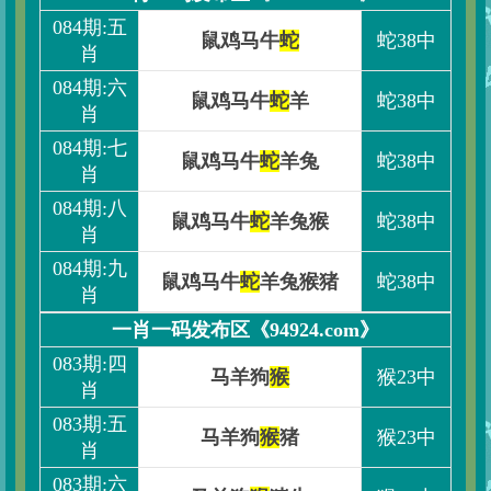
084期:五
鼠鸡马牛
蛇
蛇38中
肖
084期:六
鼠鸡马牛
蛇
羊
蛇38中
肖
084期:七
鼠鸡马牛
蛇
羊兔
蛇38中
肖
084期:八
鼠鸡马牛
蛇
羊兔猴
蛇38中
肖
084期:九
鼠鸡马牛
蛇
羊兔猴猪
蛇38中
肖
一肖一码发布区《94924.com》
083期:四
马羊狗
猴
猴23中
肖
083期:五
马羊狗
猴
猪
猴23中
肖
083期:六