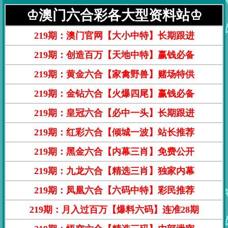
♔澳门六合彩各大型资料站♔
219期：澳门官网【大小中特】长期跟进
219期：创造百万【天地中特】赢钱必备
219期：黄金六合【家禽野兽】赌场特供
219期：金钻六合【火爆四尾】赢钱必备
219期：皇冠六合【必中一头】长期跟进
219期：红彩六合【倾城一波】站长推荐
219期：黑金六合【内幕三肖】免费公开
219期：九龙六合【精选三肖】独家内幕
219期：凤凰六合【六码中特】彩民推荐
219期：月入过百万【爆料六码】连准28期