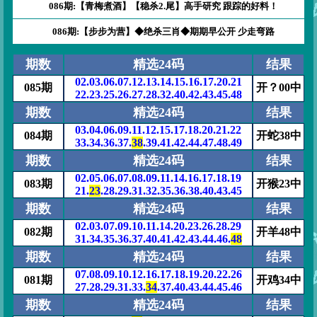
086期:【青梅煮酒】【稳杀2.尾】高手研究 跟踪的好料！
086期:【步步为营】◆绝杀三肖◆期期早公开 少走弯路
期数
精选24码
结果
02.03.06.07.12.13.14.15.16.17.20.21
085期
开？00中
22.23.25.26.27.28.32.40.42.43.45.48
期数
精选24码
结果
03.04.06.09.11.12.15.17.18.20.21.22
084期
开蛇38中
33.34.36.37.
38
.39.41.42.44.47.48.49
期数
精选24码
结果
02.05.06.07.08.09.11.14.16.17.18.19
083期
开猴23中
21.
23
.28.29.31.32.35.36.38.40.43.45
期数
精选24码
结果
02.03.07.09.10.11.14.20.23.26.28.29
082期
开羊48中
31.34.35.36.37.40.41.42.43.44.46.
48
期数
精选24码
结果
07.08.09.10.12.16.17.18.19.20.22.26
081期
开鸡34中
27.28.29.31.33.
34
.37.40.43.44.45.46
期数
精选24码
结果