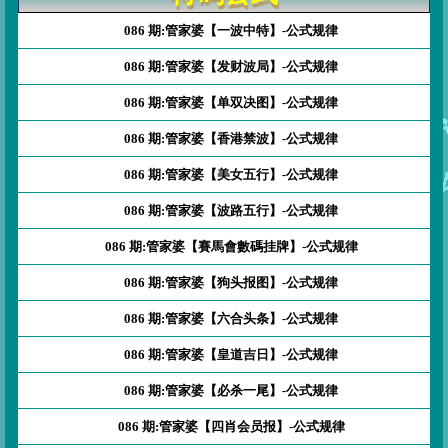
086 期:管家婆【一波中特】-公式规律
086 期:管家婆【发财波局】-公式规律
086 期:管家婆【单双决图】-公式规律
086 期:管家婆【香港禁波】-公式规律
086 期:管家婆【美女五行】-公式规律
086 期:管家婆【波路五行】-公式规律
086 期:管家婆【賽馬會數碼挂牌】-公式规律
086 期:管家婆【狗头报图】-公式规律
086 期:管家婆【六合头条】-公式规律
086 期:管家婆【皇道吉日】-公式规律
086 期:管家婆【必杀一尾】-公式规律
086 期:管家婆【四肖会员报】-公式规律