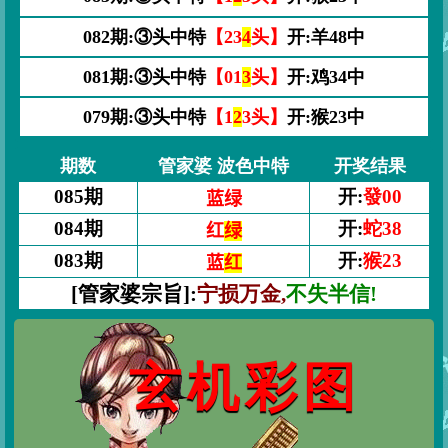
082期:③头中特
【23
4
头】
开:羊48中
081期:③头中特
【01
3
头】
开:鸡34中
079期:③头中特
【1
2
3头】
开:猴23中
期数
管家婆 波色中特
开奖结果
085期
开:
發00
蓝绿
084期
开:
蛇38
红
绿
083期
开:
猴23
蓝
红
[管家婆宗旨]:
宁损万金,
不失半信!
玄机彩图