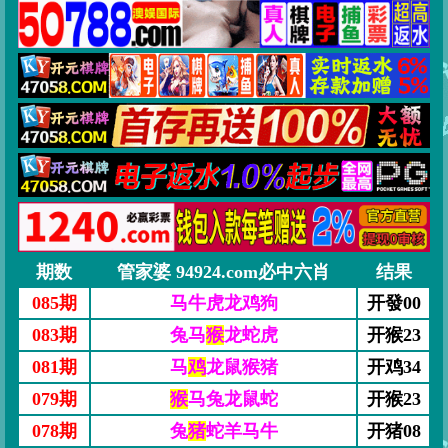
期数
管家婆 94924.com必中六肖
结果
085期
马牛虎龙鸡狗
开發00
083期
兔马
猴
龙蛇虎
开猴23
081期
马
鸡
龙鼠猴猪
开鸡34
079期
猴
马兔龙鼠蛇
开猴23
078期
兔
猪
蛇羊马牛
开猪08