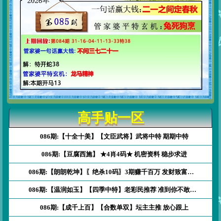
高手贴一区
086期:【十全十美】【文臣武将】武将中特 期期中特
086期:【豆腐西施】 ★4肖4码★ 机密资料 稳步求进
086期:【朗朗乾坤】〖绝杀10码〗3期赚千百万 发财致富之路
086期:【温润如玉】【四季中特】老彩民推荐 准到你不敢相信
086期:【成千上百】【合数单双】坛主主推 放心跟上