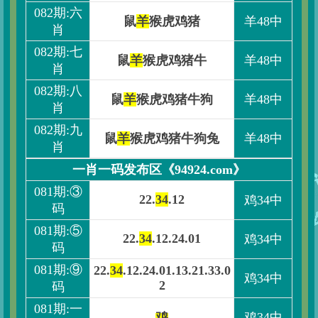
082期:六
鼠
羊
猴虎鸡猪
羊48中
肖
082期:七
鼠
羊
猴虎鸡猪牛
羊48中
肖
082期:八
鼠
羊
猴虎鸡猪牛狗
羊48中
肖
082期:九
鼠
羊
猴虎鸡猪牛狗兔
羊48中
肖
一肖一码发布区《94924.com》
081期:③
22.
34
.12
鸡34中
码
081期:⑤
22.
34
.12.24.01
鸡34中
码
081期:⑨
22.
34
.12.24.01.13.21.33.0
鸡34中
2
码
081期:一
鸡
鸡34中